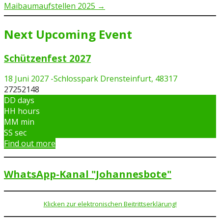
Maibaumaufstellen 2025 →
Next Upcoming Event
Schützenfest 2027
18 Juni 2027
-
Schlosspark Drensteinfurt, 48317
27252148
DD
days
HH
hours
MM
min
SS
sec
Find out more
WhatsApp-Kanal "Johannesbote"
Klicken zur elektronischen Beitrittserklärung!