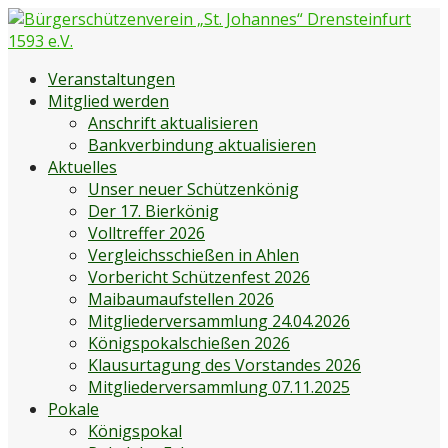
Zum
Inhalt
springen
Bürgerschützenverein „St. Johannes“ Drensteinfurt 1593
Bürgerschützenverein Drensteinfurt
Veranstaltungen
e.V.
Mitglied werden
Anschrift aktualisieren
Bankverbindung aktualisieren
Aktuelles
Unser neuer Schützenkönig
Der 17. Bierkönig
Volltreffer 2026
Vergleichsschießen in Ahlen
Vorbericht Schützenfest 2026
Maibaumaufstellen 2026
Mitgliederversammlung 24.04.2026
Königspokalschießen 2026
Klausurtagung des Vorstandes 2026
Mitgliederversammlung 07.11.2025
Pokale
Königspokal