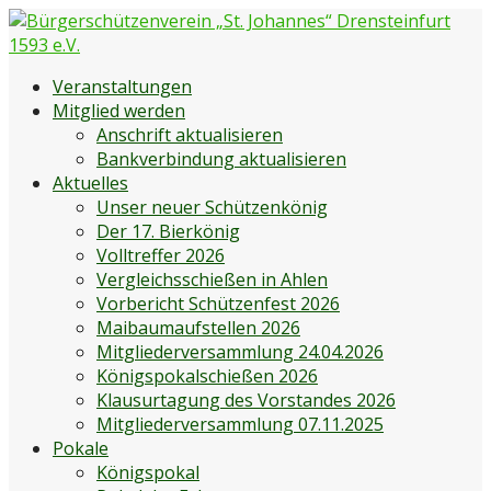
Zum
Inhalt
springen
Bürgerschützenverein „St. Johannes“ Drensteinfurt 1593
Bürgerschützenverein Drensteinfurt
Veranstaltungen
e.V.
Mitglied werden
Anschrift aktualisieren
Bankverbindung aktualisieren
Aktuelles
Unser neuer Schützenkönig
Der 17. Bierkönig
Volltreffer 2026
Vergleichsschießen in Ahlen
Vorbericht Schützenfest 2026
Maibaumaufstellen 2026
Mitgliederversammlung 24.04.2026
Königspokalschießen 2026
Klausurtagung des Vorstandes 2026
Mitgliederversammlung 07.11.2025
Pokale
Königspokal