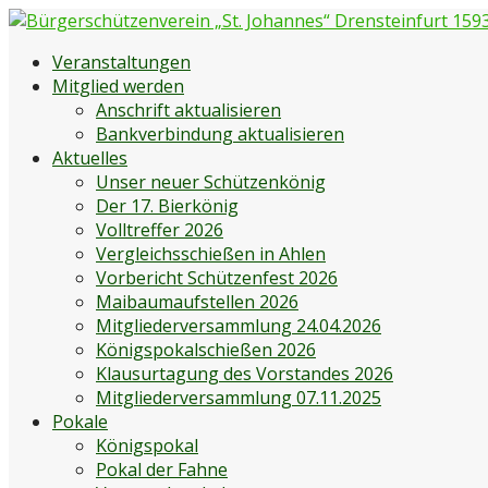
Zum
Inhalt
Bürgerschützenverein „St. Johannes“ Drensteinfurt 1593 e
Bürgerschützenverein Drensteinfurt
Veranstaltungen
springen
Mitglied werden
Anschrift aktualisieren
Bankverbindung aktualisieren
Aktuelles
Unser neuer Schützenkönig
Der 17. Bierkönig
Volltreffer 2026
Vergleichsschießen in Ahlen
Vorbericht Schützenfest 2026
Maibaumaufstellen 2026
Mitgliederversammlung 24.04.2026
Königspokalschießen 2026
Klausurtagung des Vorstandes 2026
Mitgliederversammlung 07.11.2025
Pokale
Königspokal
Pokal der Fahne