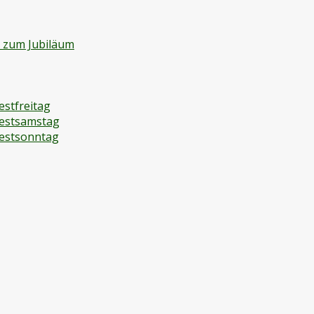
d zum Jubiläum
estfreitag
festsamstag
festsonntag