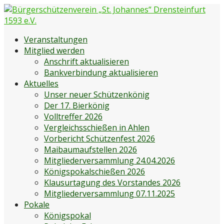
Zum
Inhalt
springen
Bürgerschützenverein „St. Johannes“ Drensteinfurt 1593
Bürgerschützenverein Drensteinfurt
Veranstaltungen
e.V.
Mitglied werden
Anschrift aktualisieren
Bankverbindung aktualisieren
Aktuelles
Unser neuer Schützenkönig
Der 17. Bierkönig
Volltreffer 2026
Vergleichsschießen in Ahlen
Vorbericht Schützenfest 2026
Maibaumaufstellen 2026
Mitgliederversammlung 24.04.2026
Königspokalschießen 2026
Klausurtagung des Vorstandes 2026
Mitgliederversammlung 07.11.2025
Pokale
Königspokal