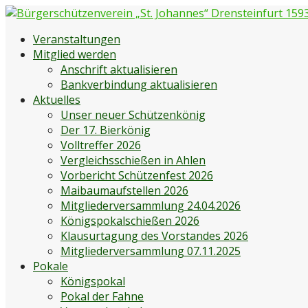
Zum
Inhalt
Bürgerschützenverein „St. Johannes“ Drensteinfurt 1593 e
Bürgerschützenverein Drensteinfurt
Veranstaltungen
springen
Mitglied werden
Anschrift aktualisieren
Bankverbindung aktualisieren
Aktuelles
Unser neuer Schützenkönig
Der 17. Bierkönig
Volltreffer 2026
Vergleichsschießen in Ahlen
Vorbericht Schützenfest 2026
Maibaumaufstellen 2026
Mitgliederversammlung 24.04.2026
Königspokalschießen 2026
Klausurtagung des Vorstandes 2026
Mitgliederversammlung 07.11.2025
Pokale
Königspokal
Pokal der Fahne