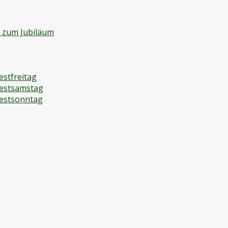
d zum Jubiläum
estfreitag
festsamstag
festsonntag