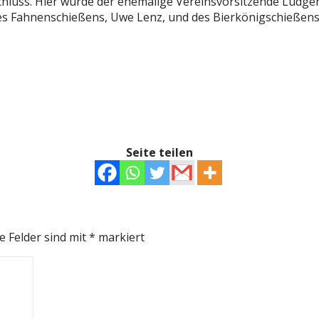
hluss. Hier wurde der ehemalige Vereinsvorsitzende Ludg
es Fahnenschießens, Uwe Lenz, und des Bierkönigschießens
Seite teilen
e Felder sind mit
*
markiert