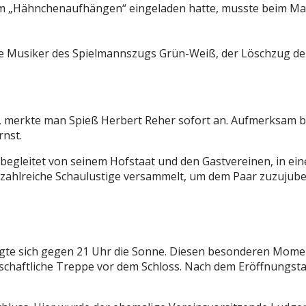
 zum „Hähnchenaufhängen“ eingeladen hatte, musste beim M
 Musiker des Spielmannszugs Grün-Weiß, der Löschzug der 
, merkte man Spieß Herbert Reher sofort an. Aufmerksam be
rnst.
 begleitet von seinem Hofstaat und den Gastvereinen, in e
ch zahlreiche Schaulustige versammelt, um dem Paar zuzujub
gte sich gegen 21 Uhr die Sonne. Diesen besonderen Momen
schaftliche Treppe vor dem Schloss. Nach dem Eröffnungstan