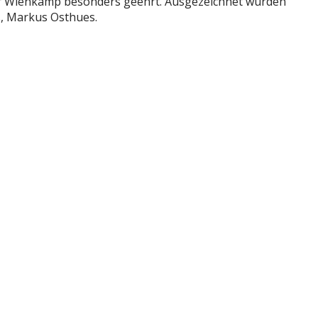
er Wienkamp besonders geehrt. Ausgezeichnet wurden
, Markus Osthues.