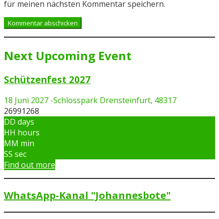
für meinen nächsten Kommentar speichern.
Next Upcoming Event
Schützenfest 2027
18 Juni 2027
-
Schlosspark Drensteinfurt, 48317
26991268
DD
days
HH
hours
MM
min
SS
sec
Find out more
WhatsApp-Kanal "Johannesbote"