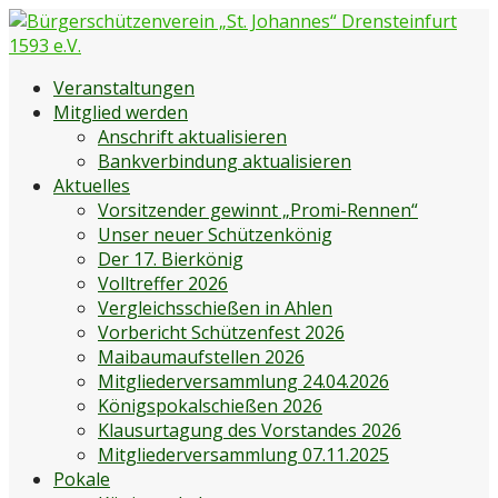
Zum
Inhalt
springen
Bürgerschützenverein „St. Johannes“ Drensteinfurt 1593
Bürgerschützenverein Drensteinfurt
Veranstaltungen
e.V.
Mitglied werden
Anschrift aktualisieren
Bankverbindung aktualisieren
Aktuelles
Vorsitzender gewinnt „Promi-Rennen“
Unser neuer Schützenkönig
Der 17. Bierkönig
Volltreffer 2026
Vergleichsschießen in Ahlen
Vorbericht Schützenfest 2026
Maibaumaufstellen 2026
Mitgliederversammlung 24.04.2026
Königspokalschießen 2026
Klausurtagung des Vorstandes 2026
Mitgliederversammlung 07.11.2025
Pokale