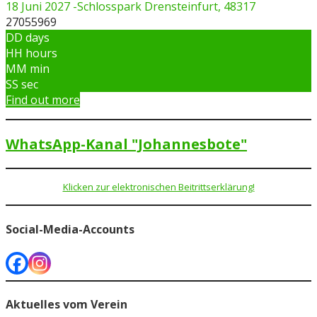
18 Juni 2027
-
Schlosspark Drensteinfurt, 48317
27055969
DD
days
HH
hours
MM
min
SS
sec
Find out more
WhatsApp-Kanal "Johannesbote"
Klicken zur elektronischen Beitrittserklärung!
Social-Media-Accounts
Aktuelles vom Verein