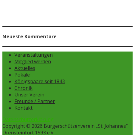
Neueste Kommentare
Veranstaltungen
Mitglied werden
Aktuelles
Pokale
Königspaare seit 1843
Chronik
Unser Verein
Freunde / Partner
Kontakt
Datenschutzerklärung
Copyright © 2026 Bürgerschützenverein „St. Johannes“
Drensteinfurt 1593 e.V.