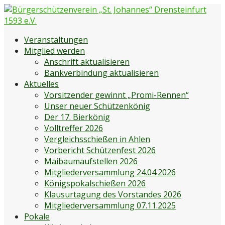
Zum
Inhalt
springen
Bürgerschützenverein „St. Johannes“ Drensteinfurt 1593
Bürgerschützenverein Drensteinfurt
Veranstaltungen
e.V.
Mitglied werden
Anschrift aktualisieren
Bankverbindung aktualisieren
Aktuelles
Vorsitzender gewinnt „Promi-Rennen“
Unser neuer Schützenkönig
Der 17. Bierkönig
Volltreffer 2026
Vergleichsschießen in Ahlen
Vorbericht Schützenfest 2026
Maibaumaufstellen 2026
Mitgliederversammlung 24.04.2026
Königspokalschießen 2026
Klausurtagung des Vorstandes 2026
Mitgliederversammlung 07.11.2025
Pokale