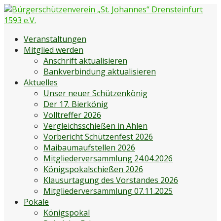
Zum
Inhalt
springen
Bürgerschützenverein „St. Johannes“ Drensteinfurt 1593
Bürgerschützenverein Drensteinfurt
Veranstaltungen
e.V.
Mitglied werden
Anschrift aktualisieren
Bankverbindung aktualisieren
Aktuelles
Unser neuer Schützenkönig
Der 17. Bierkönig
Volltreffer 2026
Vergleichsschießen in Ahlen
Vorbericht Schützenfest 2026
Maibaumaufstellen 2026
Mitgliederversammlung 24.04.2026
Königspokalschießen 2026
Klausurtagung des Vorstandes 2026
Mitgliederversammlung 07.11.2025
Pokale
Königspokal