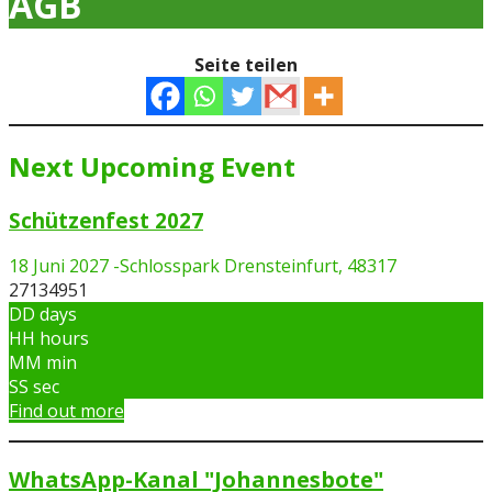
AGB
Seite teilen
Next Upcoming Event
Schützenfest 2027
18 Juni 2027
-
Schlosspark Drensteinfurt, 48317
27134951
DD
days
HH
hours
MM
min
SS
sec
Find out more
WhatsApp-Kanal "Johannesbote"