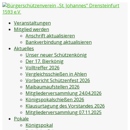
Zum
Inhalt
springen
Bürgerschützenverein „St. Johannes“ Drensteinfurt 1593
Bürgerschützenverein Drensteinfurt
Veranstaltungen
e.V.
Mitglied werden
Anschrift aktualisieren
Bankverbindung aktualisieren
Aktuelles
Unser neuer Schützenkönig
Der 17. Bierkönig
Volltreffer 2026
Vergleichsschießen in Ahlen
Vorbericht Schützenfest 2026
Maibaumaufstellen 2026
Mitgliederversammlung 24.04.2026
Königspokalschießen 2026
Klausurtagung des Vorstandes 2026
Mitgliederversammlung 07.11.2025
Pokale
Königspokal