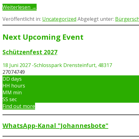
Weiterlesen →
Veröffentlicht in:
Uncategorized
Abgelegt unter:
Bürgersch
Next Upcoming Event
Schützenfest 2027
18 Juni 2027
-
Schlosspark Drensteinfurt, 48317
27074749
DD
days
HH
hours
MM
min
SS
sec
Find out more
WhatsApp-Kanal "Johannesbote"