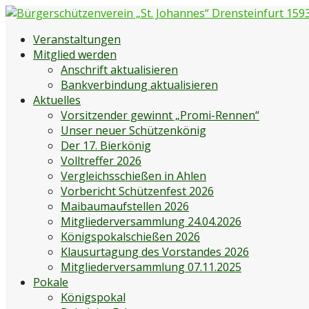
Zum
Inhalt
Bürgerschützenverein „St. Johannes“ Drensteinfurt 1593 e
Bürgerschützenverein Drensteinfurt
Veranstaltungen
springen
Mitglied werden
Anschrift aktualisieren
Bankverbindung aktualisieren
Aktuelles
Vorsitzender gewinnt „Promi-Rennen“
Unser neuer Schützenkönig
Der 17. Bierkönig
Volltreffer 2026
Vergleichsschießen in Ahlen
Vorbericht Schützenfest 2026
Maibaumaufstellen 2026
Mitgliederversammlung 24.04.2026
Königspokalschießen 2026
Klausurtagung des Vorstandes 2026
Mitgliederversammlung 07.11.2025
Pokale
Königspokal