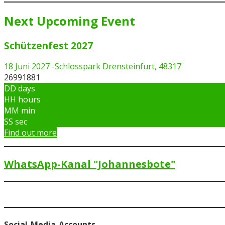
Next Upcoming Event
Schützenfest 2027
18 Juni 2027
-
Schlosspark Drensteinfurt, 48317
26991881
DD
days
HH
hours
MM
min
SS
sec
Find out more
WhatsApp-Kanal "Johannesbote"
Social-Media-Accounts