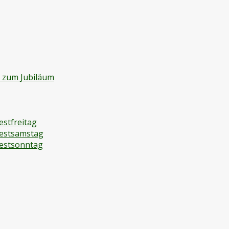
d zum Jubiläum
estfreitag
festsamstag
festsonntag