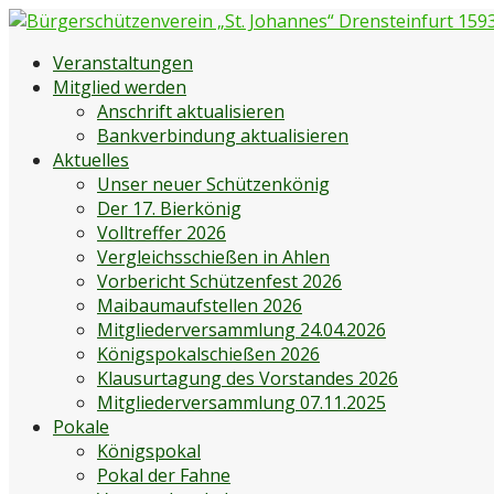
Zum
Inhalt
Bürgerschützenverein „St. Johannes“ Drensteinfurt 1593 e
Bürgerschützenverein Drensteinfurt
Veranstaltungen
springen
Mitglied werden
Anschrift aktualisieren
Bankverbindung aktualisieren
Aktuelles
Unser neuer Schützenkönig
Der 17. Bierkönig
Volltreffer 2026
Vergleichsschießen in Ahlen
Vorbericht Schützenfest 2026
Maibaumaufstellen 2026
Mitgliederversammlung 24.04.2026
Königspokalschießen 2026
Klausurtagung des Vorstandes 2026
Mitgliederversammlung 07.11.2025
Pokale
Königspokal
Pokal der Fahne