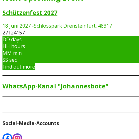
Schützenfest 2027
18 Juni 2027
-
Schlosspark Drensteinfurt, 48317
27124157
DD
days
HH
hours
MM
min
SS
sec
Find out more
WhatsApp-Kanal "Johannesbote"
Social-Media-Accounts