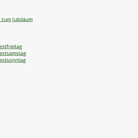
d zum Jubiläum
estfreitag
festsamstag
festsonntag