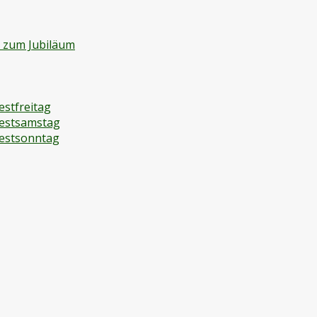
d zum Jubiläum
estfreitag
festsamstag
festsonntag