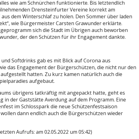
les wie am Schnürchen funktionierte. Bis letztendlich
r teilnehmenden Drensteinfurter Vereine korrekt am
“ aus dem Winterschlaf zu holen. Den Sommer über laden
jekt“, wie Bürgermeister Carsten Grawunder erklärte.
folgeprogramm sich die Stadt im Übrigen auch beworben
awunder, der den Schützen für ihr Engagement dankte.
r und Softdrinks gab es mit Blick auf Corona aus
wie das Engagement der Bürgerschützen, die nicht nur den
ufgestellt hatten. Zu kurz kamen natürlich auch die
Spielparadies aufgebaut.
ums übrigens tatkräftig mit angepackt hatte, geht es
g in der Gaststätte Averdung auf dem Programm. Eine
enfest im Schlosspark die neue Schützenfestsaison
wollen dann endlich auch die Bürgerschützen wieder
etzten Aufrufs: am 02.05.2022 um 05:42)