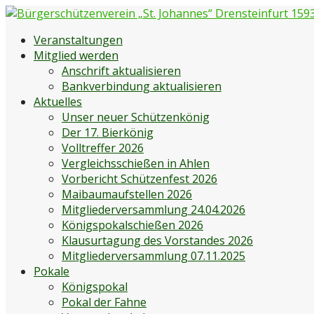
Zum
Inhalt
Bürgerschützenverein „St. Johannes“ Drensteinfurt 1593 e
Bürgerschützenverein Drensteinfurt
Veranstaltungen
springen
Mitglied werden
Anschrift aktualisieren
Bankverbindung aktualisieren
Aktuelles
Unser neuer Schützenkönig
Der 17. Bierkönig
Volltreffer 2026
Vergleichsschießen in Ahlen
Vorbericht Schützenfest 2026
Maibaumaufstellen 2026
Mitgliederversammlung 24.04.2026
Königspokalschießen 2026
Klausurtagung des Vorstandes 2026
Mitgliederversammlung 07.11.2025
Pokale
Königspokal
Pokal der Fahne