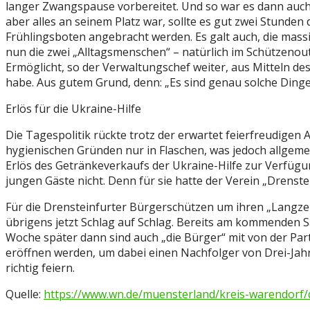
langer Zwangspause vorbereitet. Und so war es dann auch 
aber alles an seinem Platz war, sollte es gut zwei Stunden
Frühlingsboten angebracht werden. Es galt auch, die mas
nun die zwei „Alltagsmenschen“ – natürlich im Schützenout
Ermöglicht, so der Verwaltungschef weiter, aus Mitteln d
habe. Aus gutem Grund, denn: „Es sind genau solche Ding
Erlös für die Ukraine-Hilfe
Die Tagespolitik rückte trotz der erwartet feierfreudigen 
hygienischen Gründen nur in Flaschen, was jedoch allgeme
Erlös des Getränkeverkaufs der Ukraine-Hilfe zur Verfügu
jungen Gäste nicht. Denn für sie hatte der Verein „Drenste
Für die Drensteinfurter Bürgerschützen um ihren „Langze
übrigens jetzt Schlag auf Schlag. Bereits am kommenden 
Woche später dann sind auch „die Bürger“ mit von der Pa
eröffnen werden, um dabei einen Nachfolger von Drei-Jah
richtig feiern.
Quelle:
https://www.wn.de/muensterland/kreis-warendorf/d