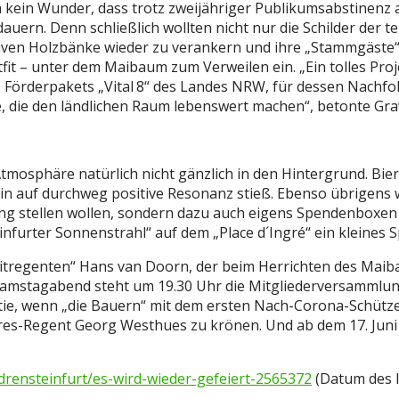
kein Wunder, dass trotz zweijähriger Publikumsabstinenz al
 dauern. Denn schließlich wollten nicht nur die Schilder de
siven Holzbänke wieder zu verankern und ihre „Stammgäste
fit – unter dem Maibaum zum Verweilen ein. „Ein tolles Pro
es Förderpakets „Vital 8“ des Landes NRW, für dessen Nach
e, die den ländlichen Raum lebenswert machen“, betonte Gr
Atmosphäre natürlich nicht gänzlich in den Hintergrund. Bie
in auf durchweg positive Resonanz stieß. Ebenso übrigens 
ng stellen wollen, sondern dazu auch eigens Spendenboxen a
infurter Sonnenstrahl“ auf dem „Place d´Ingré“ ein kleines 
itregenten“ Hans van Doorn, der beim Herrichten des Maiba
Samstagabend steht um 19.30 Uhr die Mitgliederversammlun
rtie, wenn „die Bauern“ mit dem ersten Nach-Corona-Schütz
res-Regent Georg Westhues zu krönen. Und ab dem 17. Juni 
rensteinfurt/es-wird-wieder-gefeiert-2565372
(Datum des l